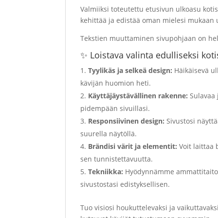
Valmiiksi toteutettu etusivun ulkoasu kotis
kehittää ja edistää oman mielesi mukaan u
Tekstien muuttaminen sivupohjaan on he
✨ Loistava valinta edulliseksi koti
Tyylikäs ja selkeä design:
Häikäisevä ul
kävijän huomion heti.
Käyttäjäystävällinen rakenne:
Sulavaa j
pidempään sivuillasi.
Responsiivinen design:
Sivustosi näyttä
suurella näytöllä.
Brändisi värit ja elementit:
Voit laittaa
sen tunnistettavuutta.
Tekniikka:
Hyödynnämme ammattitaitoam
sivustostasi edistyksellisen.
Tuo visiosi houkuttelevaksi ja vaikuttavaks