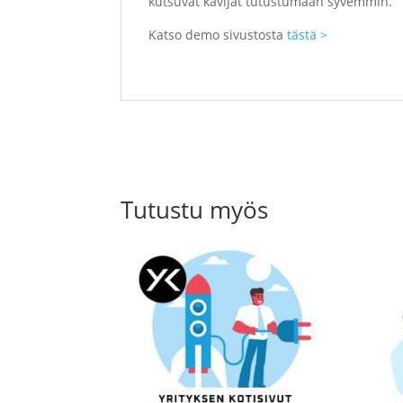
kutsuvat kävijät tutustumaan syvemmin.
Katso demo sivustosta
tästä >
Tutustu myös