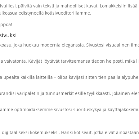
ivuillesi, päivitä vain teksti ja mahdolliset kuvat. Lomakkeisiin lis
lkoasua edistyneellä kotisivueditorillamme.
lppoa!
sivuksi
koasu, joka huokuu modernia eleganssia. Sivustosi visuaalinen ilme
a vaivatonta. Kävijät löytävät tarvitsemansa tiedon helposti, mikä lis
ä upealta kaikilla laitteilla – olipa kävijäsi sitten tien päällä älyp
 brändisi väripaletin ja tunnusmerkit esille tyylikkäästi. Jokainen el
me optimoidaksemme sivustosi suorituskykyä ja käyttäjäkokemus
i digitaaliseksi kokemukseksi. Hanki kotisivut, jotka eivät ainoasta