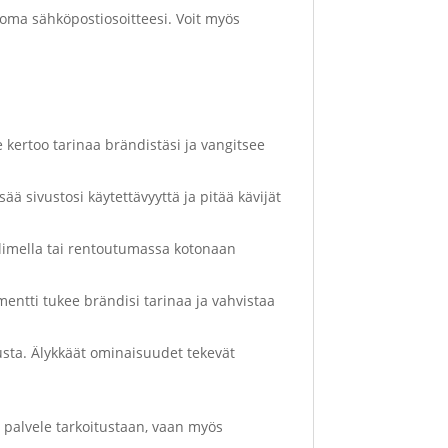
ää oma sähköpostiosoitteesi. Voit myös
 kertoo tarinaa brändistäsi ja vangitsee
ää sivustosi käytettävyyttä ja pitää kävijät
uhelimella tai rentoutumassa kotonaan
ementti tukee brändisi tarinaa ja vahvistaa
ta. Älykkäät ominaisuudet tekevät
an palvele tarkoitustaan, vaan myös