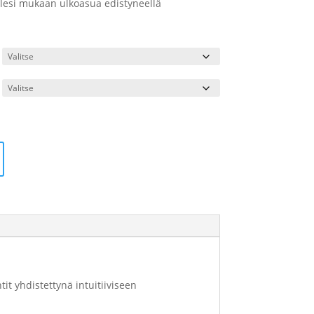
elesi mukaan ulkoasua edistyneellä
t yhdistettynä intuitiiviseen