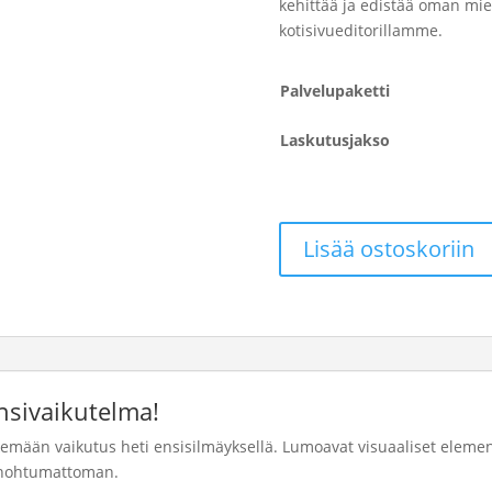
kehittää ja edistää oman mi
kotisivueditorillamme.
Palvelupaketti
Laskutusjakso
Lisää ostoskoriin
nsivaikutelma!
emään vaikutus heti ensisilmäyksellä. Lumoavat visuaaliset elementi
unohtumattoman.