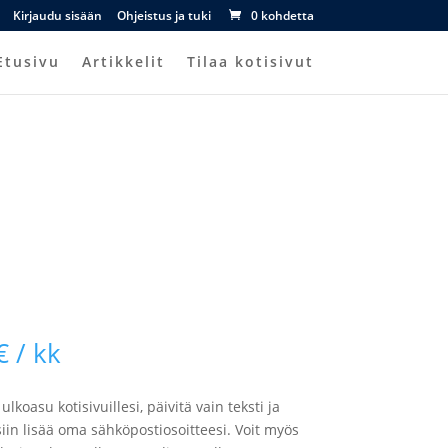
Kirjaudu sisään
Ohjeistus ja tuki
0 kohdetta
Etusivu
Artikkelit
Tilaa kotisivut
Hintaluokka:
€
/ kk
10,00 €
-
lkoasu kotisivuillesi, päivitä vain teksti ja
49,00 €
iin lisää oma sähköpostiosoitteesi. Voit myös