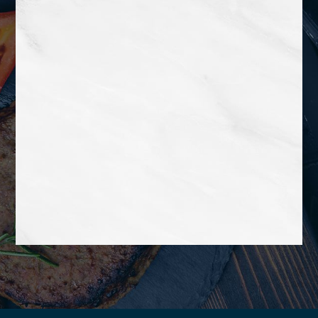
Lorem ipsum dolor sit amet,
consectetur adipiscing elit. Vivamus
semper velit nunc, quis tincidunt
tortor tincidunt vitae. Curabitur mattis
lacinia dignissim.