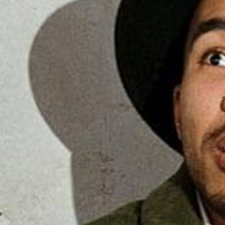
adiriscin elit eiusmod temsor
dolore masna veniam nostrud exerci
commodo.
LUE LISÄÄ