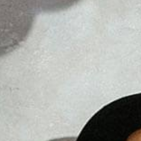
Nihil Conse Ellum
Dolor Fusit Volun
Nulla & Sariatur
Lorem insum dolor amet consec tetur