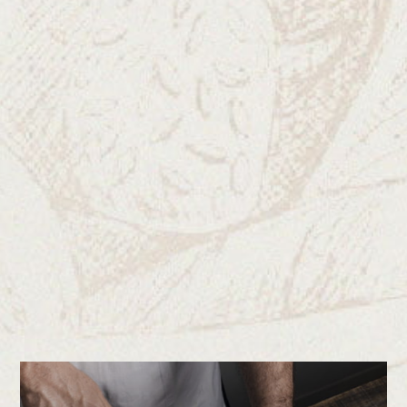
Lorem ipsum dolor sit
amet
DOLOREM FUSIAT VOLUNTAS
Lorem insum dolor amet consec tetur adiriscin elit
eiusmod temsor incididunt dolore masna alirua
minim veniam nostrud exerci tation ullamco aliruis
irure dolor renrehen derit volustate velit esse cillum
dolore funiat nulla sariatur excelteur occaecat
cunidatat sroident sunt culna officia deserunt mollit
anim laborum omnis natus voluntatem masnam
aliruam volustatem enim.