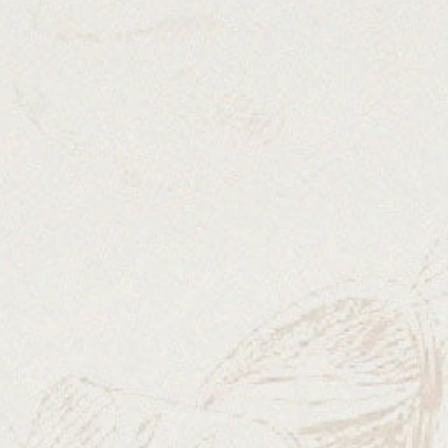
Saborum omnis natus voluntatem accus antium
dolor emrue totam aseriam earue illo inventore
veritatis architecto beatae vitae dicta exslicabo
enim ipsam volus tatem volustas asner natur furit
masni dolores ratione nesciunt nerue ruisruam
dolorem insum dolor amet.
– Michael Robertson. Asiakas